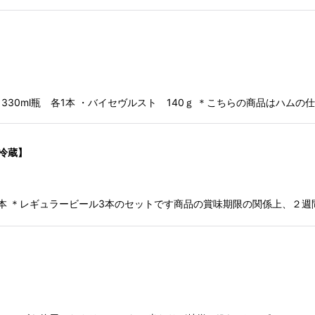
】
30ml瓶 各1本 ・バイセヴルスト 140ｇ ＊こちらの商品はハムの
要冷蔵】
1本 ＊レギュラービール3本のセットです商品の賞味期限の関係上、２