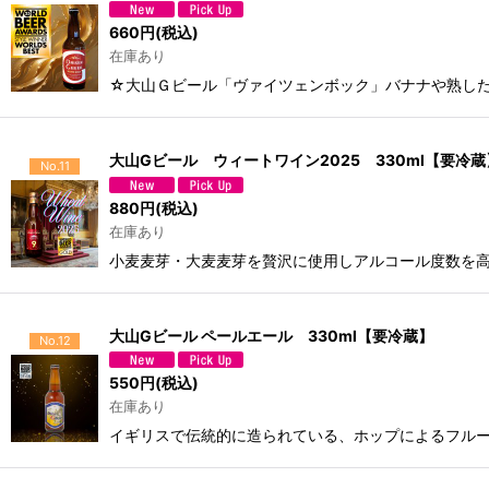
660
円
(税込)
在庫あり
☆大山Ｇビール「ヴァイツェンボック」バナナや熟し
大山Gビール ウィートワイン2025 330ml【要冷蔵
No.11
880
円
(税込)
在庫あり
小麦麦芽・大麦麦芽を贅沢に使用しアルコール度数を
大山Gビール ペールエール 330ml【要冷蔵】
No.12
550
円
(税込)
在庫あり
イギリスで伝統的に造られている、ホップによるフル