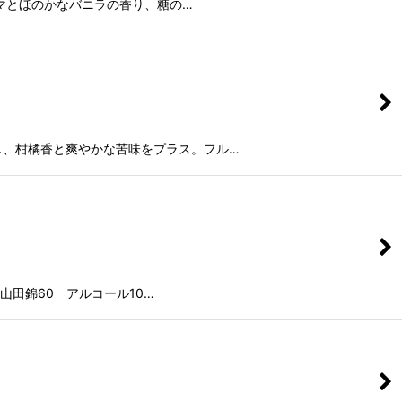
ロマとほのかなバニラの香り、糖の…
し、柑橘香と爽やかな苦味をプラス。フル…
田錦60 アルコール10…