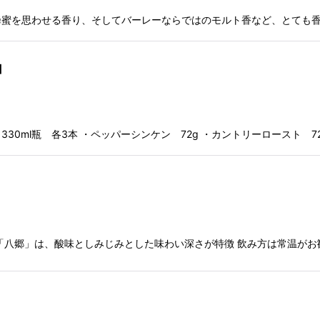
蜂蜜を思わせる香り、そしてバーレーならではのモルト香など、とても
】
0ml瓶 各3本 ・ペッパーシンケン 72g ・カントリーロースト 7
「八郷」は、酸味としみじみとした味わい深さが特徴 飲み方は常温がお