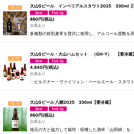
大山Gビール インペリアルスタウト2025 330ml
No.13
880
円
(税込)
在庫あり
多種類の焙煎麦芽を贅沢に使用し、アルコール度数を高
大山Gビール・大山ハムセット （GH-Y） 【要冷蔵
No.14
4,840
円
(税込)
在庫あり
・ピルスナー・ヴァイツェン・ペールエール・スタウト330
大山Gビール 八郷2025 330ml【要冷蔵】
No.15
660
円
(税込)
在庫あり
地元の方と協力して栽培・収穫した酒米「山田錦」を