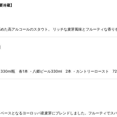
【要冷蔵】
めた高アルコールのスタウト。 リッチな麦芽風味とフルーティな香り
】
ml瓶 各1本 ・八郷ビール330ml 2本 ・カントリーロースト 72
、ベースとなるヨーロッパ産麦芽にブレンドしました。フルーティでス