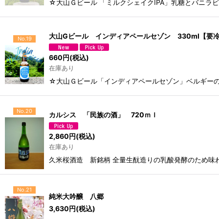
☆大山Ｇビール 「ミルクシェイクIPA」乳糖とバニラ
大山Gビール インディアペールセゾン 330ml【要
No.19
660
円
(税込)
在庫あり
☆大山Ｇビール「インディアペールセゾン」ベルギー
No.20
カルシス 「民族の酒」 720ｍｌ
2,860
円
(税込)
在庫あり
久米桜酒造 新銘柄 全量生酛造りの乳酸発酵のため味わ
No.21
純米大吟醸 八郷
3,630
円
(税込)