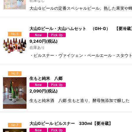
在庫なし
大山Ｇビールの定番スペシャルビール。熟した果実や
大山Gビール・大山ハムセット （GH-G） 【要冷蔵
No.5
9,240
円
(税込)
在庫あり
・ピルスナー・ヴァイツェン・ペールエール・スタウト33
No.6
生もと純米 八郷
2,090
円
(税込)
生もと純米酒 八郷 生もと造り、酵母無添加で醸した
大山Gビール ピルスナー 330ml【要冷蔵】
No.7