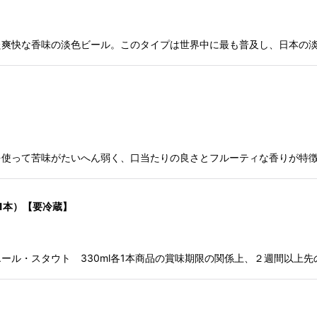
た爽快な香味の淡色ビール。このタイプは世界中に最も普及し、日本の
を使って苦味がたいへん弱く、口当たりの良さとフルーティな香りが特
各1本）【要冷蔵】
ルエール・スタウト 330ml各1本商品の賞味期限の関係上、２週間以上