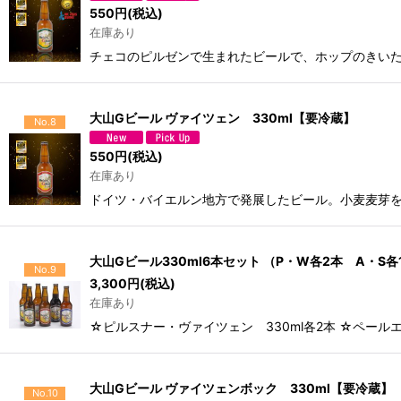
550
円
(税込)
在庫あり
チェコのピルゼンで生まれたビールで、ホップのきい
大山Gビール ヴァイツェン 330ml【要冷蔵】
No.8
550
円
(税込)
在庫あり
ドイツ・バイエルン地方で発展したビール。小麦麦芽
大山Gビール330ml6本セット （P・W各2本 A・S
No.9
3,300
円
(税込)
在庫あり
☆ピルスナー・ヴァイツェン 330ml各2本 ☆ペー
大山Gビール ヴァイツェンボック 330ml【要冷蔵】
No.10