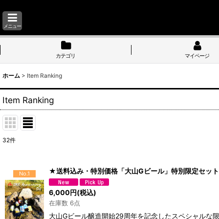
メニュー
カテゴリ
マイページ
ホーム
>
Item Ranking
Item Ranking
32
件
★送料込み・特別価格「大山Gビール」特別限定セット【
No.1
6,000
円
(税込)
在庫数 6点
大山Gビール醸造開始29周年を記念したスペシャルな