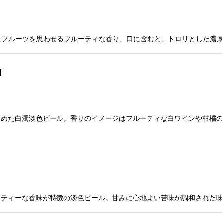
たフルーツを思わせるフルーティな香り、口に含むと、トロリとした濃
】
高めた白濁淡色ビール。香りのイメージはフルーティな白ワインや柑橘
ーティーな香味が特徴の淡色ビール。甘みに心地よい苦味が調和された