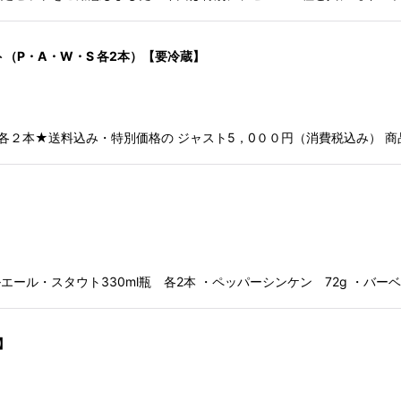
ト（P・A・W・S 各2本）【要冷蔵】
各２本★送料込み・特別価格の ジャスト5，0００円（消費税込み） 商
】
エール・スタウト330ml瓶 各2本 ・ペッパーシンケン 72g ・バー
】