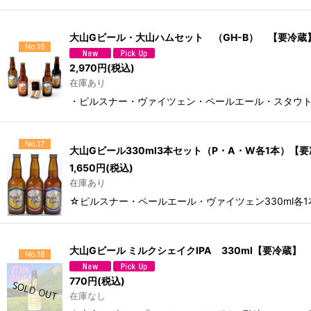
大山Gビール・大山ハムセット （GH-B） 【要冷蔵
No.16
2,970
円
(税込)
在庫あり
・ピルスナー・ヴァイツェン・ペールエール・スタウト3
No.17
大山Gビール330ml3本セット（P・A・W各1本）【
1,650
円
(税込)
在庫あり
☆ピルスナー・ペールエール・ヴァイツェン330ml各
大山Gビール ミルクシェイクIPA 330ml【要冷蔵】
No.18
770
円
(税込)
在庫なし