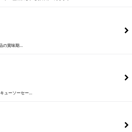
品の賞味期…
ベキューソーセー…