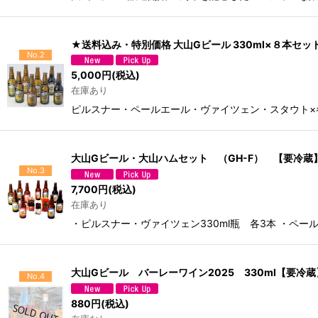
★送料込み・特別価格 大山Gビール 330ml×８本セッ
No.2
5,000
円
(税込)
在庫あり
ピルスナー・ペールエール・ヴァイツェン・スタウト×
大山Gビール・大山ハムセット （GH-F） 【要冷蔵
No.3
7,700
円
(税込)
在庫あり
・ピルスナー・ヴァイツェン330ml瓶 各3本 ・ペール
大山Gビール バーレーワイン2025 330ml【要冷蔵
No.4
880
円
(税込)