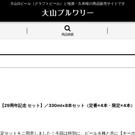
大山Gビール（クラフトビール）と地酒・久米桜の商品販売サイトです
商品検索
29周年記念 セット】／330ml×8本セット（定番×4本・限定×4
限定セットをご用意しました！今回は特別に、ビール８種と共に【キー