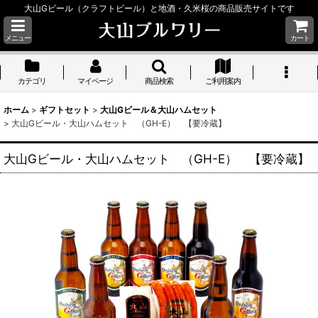
大山Gビール（クラフトビール）と地酒・久米桜の商品販売サイトです
メニュー
カート
カテゴリ
マイページ
商品検索
ご利用案内
ホーム
>
ギフトセット
>
大山Gビール＆大山ハムセット
>
大山Gビール・大山ハムセット （GH-E） 【要冷蔵】
大山Gビール・大山ハムセット （GH-E） 【要冷蔵】