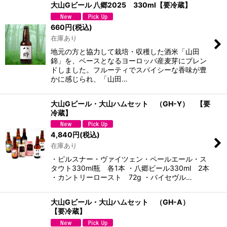
大山Gビール 八郷2025 330ml【要冷蔵】
660
円
(税込)
在庫あり
地元の方と協力して栽培・収穫した酒米「山田
錦」を、ベースとなるヨーロッパ産麦芽にブレン
ドしました。フルーティでスパイシーな香味が豊
かに感じられ、「山田…
大山Gビール・大山ハムセット （GH-Y） 【要
冷蔵】
4,840
円
(税込)
在庫あり
・ピルスナー・ヴァイツェン・ペールエール・ス
タウト330ml瓶 各1本 ・八郷ビール330ml 2本
・カントリーロースト 72g ・バイセヴル…
大山Gビール・大山ハムセット （GH-A）
【要冷蔵】