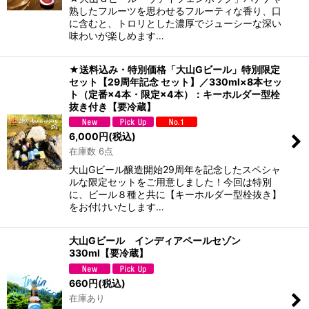
熟したフルーツを思わせるフルーティな香り、口
に含むと、トロリとした濃厚でジューシーな深い
味わいが楽しめます…
★送料込み・特別価格「大山Gビール」特別限定
セット【29周年記念 セット】／330ml×8本セッ
ト（定番×4本・限定×4本）：キーホルダー型栓
抜き付き【要冷蔵】
6,000
円
(税込)
在庫数 6点
大山Gビール醸造開始29周年を記念したスペシャ
ルな限定セットをご用意しました！今回は特別
に、ビール８種と共に【キーホルダー型栓抜き】
をお付けいたします…
大山Gビール インディアペールセゾン
330ml【要冷蔵】
660
円
(税込)
在庫あり