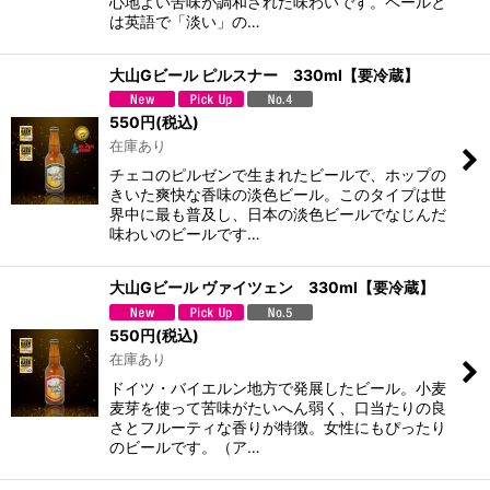
心地よい苦味が調和された味わいです。ペールと
は英語で「淡い」の…
大山Gビール ピルスナー 330ml【要冷蔵】
550
円
(税込)
在庫あり
チェコのピルゼンで生まれたビールで、ホップの
きいた爽快な香味の淡色ビール。このタイプは世
界中に最も普及し、日本の淡色ビールでなじんだ
味わいのビールです…
大山Gビール ヴァイツェン 330ml【要冷蔵】
550
円
(税込)
在庫あり
ドイツ・バイエルン地方で発展したビール。小麦
麦芽を使って苦味がたいへん弱く、口当たりの良
さとフルーティな香りが特徴。女性にもぴったり
のビールです。（ア…