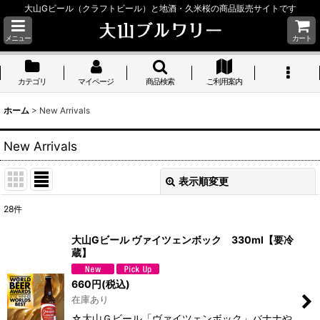
大山Gビール（クラフトビール）と地酒・久米桜の商品販売サイトです
メニュー
カート
カテゴリ
マイページ
商品検索
ご利用案内
ホーム
>
New Arrivals
New Arrivals
表示順変更
閉じる
28
件
表示数
:
大山Gビール ヴァイツェンボック 330ml【要冷
蔵】
並び順
:
660
円
(税込)
絞り込む
在庫あり
☆大山Ｇビール「ヴァイツェンボック」バナナや