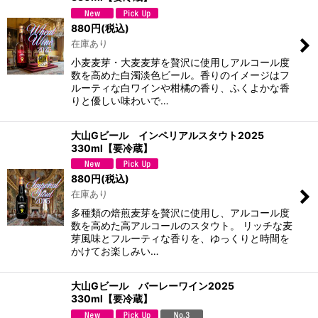
880
円
(税込)
在庫あり
小麦麦芽・大麦麦芽を贅沢に使用しアルコール度
数を高めた白濁淡色ビール。香りのイメージはフ
ルーティな白ワインや柑橘の香り、ふくよかな香
りと優しい味わいで…
大山Gビール インペリアルスタウト2025
330ml【要冷蔵】
880
円
(税込)
在庫あり
多種類の焙煎麦芽を贅沢に使用し、アルコール度
数を高めた高アルコールのスタウト。 リッチな麦
芽風味とフルーティな香りを、ゆっくりと時間を
かけてお楽しみい…
大山Gビール バーレーワイン2025
330ml【要冷蔵】