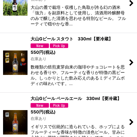
大山の麓で栽培・収穫した鳥取が誇る幻の酒米
「強力」を副原料として使用し、清酒用吟醸酵母
のみで醸した清酒を思わせる特別なビール。 フル
ーティで穏やかな香…
大山Gビール スタウト 330ml【要冷蔵】
550
円
(税込)
在庫あり
数種類の焙煎麦芽由来の珈琲やチョコレートを思
わせる香りや、フルーティな香りが特徴の黒ビー
ル。しっかりとした飲み応えのあるミディアムボ
ディの味わいです。…
大山Gビール ペールエール 330ml【要冷蔵】
550
円
(税込)
在庫あり
イギリスで伝統的に造られている、ホップによる
フルーティーな香味が特徴の淡色ビール。甘みに