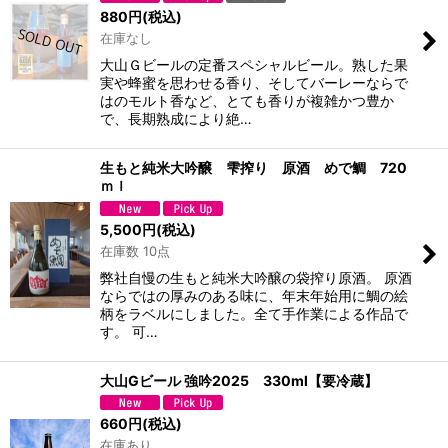
880
円
(税込)
在庫なし
大山Ｇビールの定番スペシャルビール。熟した果
実や蜂蜜を思わせる香り、そしてバーレーならで
はのモルト香など、とても香りが複雑かつ豊か
で、長期熟成により絶…
生もと純米大吟醸 雫搾り 原酒 めで鯛 720
ｍｌ
5,500
円
(税込)
在庫数 10点
弊社自慢の生もと純米大吟醸の袋搾り原酒。 原酒
ならではの厚みのある味に、年末年始用に鯛の絵
柄をラベルにしました。全て手作業による作品で
す。 可…
大山Gビール 強吟2025 330ml【要冷蔵】
660
円
(税込)
在庫あり