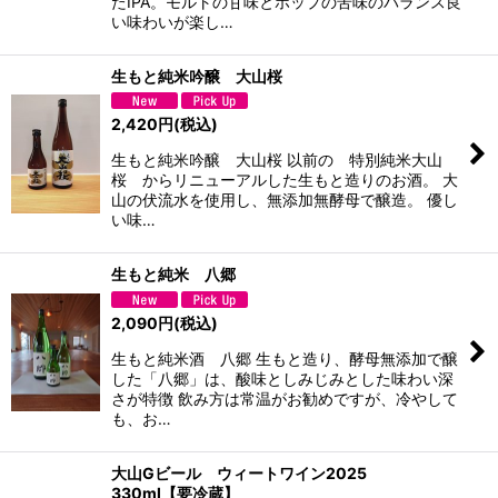
たIPA。モルトの甘味とホップの苦味のバランス良
い味わいが楽し…
生もと純米吟醸 大山桜
2,420
円
(税込)
生もと純米吟醸 大山桜 以前の 特別純米大山
桜 からリニューアルした生もと造りのお酒。 大
山の伏流水を使用し、無添加無酵母で醸造。 優し
い味…
生もと純米 八郷
2,090
円
(税込)
生もと純米酒 八郷 生もと造り、酵母無添加で醸
した「八郷」は、酸味としみじみとした味わい深
さが特徴 飲み方は常温がお勧めですが、冷やして
も、お…
大山Gビール ウィートワイン2025
330ml【要冷蔵】