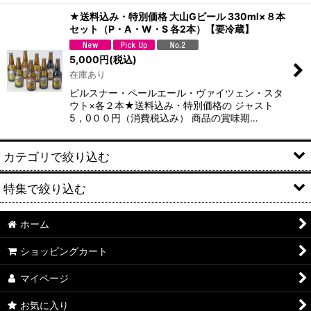
★送料込み・特別価格 大山Gビール 330ml×８本
セット（P・A・W・S 各2本）【要冷蔵】
5,000
円
(税込)
在庫あり
ピルスナー・ペールエール・ヴァイツェン・スタ
ウト×各２本★送料込み・特別価格の ジャスト
5，0００円（消費税込み） 商品の賞味期…
カテゴリで絞り込む
特集で絞り込む
ギフトセット
大山Gビール【頒布会】
ホーム
World Beer Awards受賞ビール
ショッピングカート
地ビール「大山Gビール」
World Beer Cup受賞ビール
マイページ
地酒「久米桜」
頒布会
お気に入り