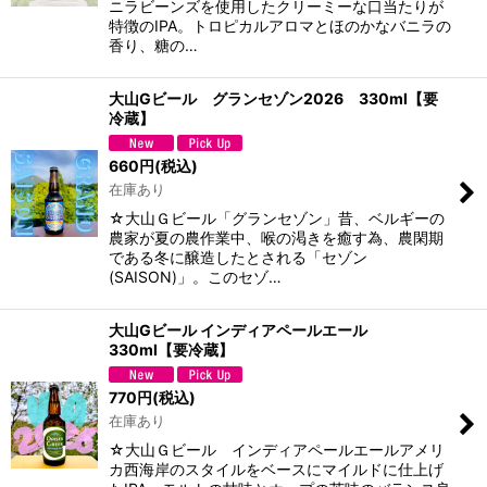
ニラビーンズを使用したクリーミーな口当たりが
特徴のIPA。トロピカルアロマとほのかなバニラの
香り、糖の…
大山Gビール グランセゾン2026 330ml【要
冷蔵】
660
円
(税込)
在庫あり
☆大山Ｇビール「グランセゾン」昔、ベルギーの
農家が夏の農作業中、喉の渇きを癒す為、農閑期
である冬に醸造したとされる「セゾン
(SAISON)」。このセゾ…
大山Gビール インディアペールエール
330ml【要冷蔵】
770
円
(税込)
在庫あり
☆大山Ｇビール インディアペールエールアメリ
カ西海岸のスタイルをベースにマイルドに仕上げ