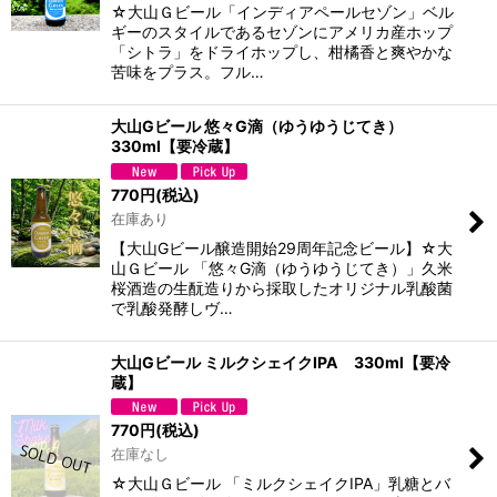
☆大山Ｇビール「インディアペールセゾン」ベル
ギーのスタイルであるセゾンにアメリカ産ホップ
「シトラ」をドライホップし、柑橘香と爽やかな
苦味をプラス。フル…
大山Gビール 悠々G滴（ゆうゆうじてき）
330ml【要冷蔵】
770
円
(税込)
在庫あり
【大山Gビール醸造開始29周年記念ビール】☆大
山Ｇビール 「悠々G滴（ゆうゆうじてき）」久米
桜酒造の生酛造りから採取したオリジナル乳酸菌
で乳酸発酵しヴ…
大山Gビール ミルクシェイクIPA 330ml【要冷
蔵】
770
円
(税込)
在庫なし
☆大山Ｇビール 「ミルクシェイクIPA」乳糖とバ