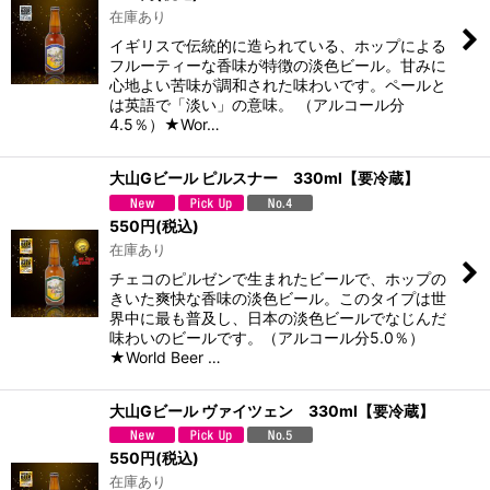
在庫あり
イギリスで伝統的に造られている、ホップによる
フルーティーな香味が特徴の淡色ビール。甘みに
心地よい苦味が調和された味わいです。ペールと
は英語で「淡い」の意味。 （アルコール分
4.5％）★Wor…
大山Gビール ピルスナー 330ml【要冷蔵】
550
円
(税込)
在庫あり
チェコのピルゼンで生まれたビールで、ホップの
きいた爽快な香味の淡色ビール。このタイプは世
界中に最も普及し、日本の淡色ビールでなじんだ
味わいのビールです。（アルコール分5.0％）
★World Beer …
大山Gビール ヴァイツェン 330ml【要冷蔵】
550
円
(税込)
在庫あり