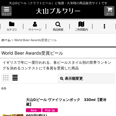
大山Gビール（クラフトビール）と地酒・久米桜の商品販売サイトです
メニュー
カート
カテゴリ
マイページ
商品検索
ご利用案内
ホーム
>
World Beer Awards受賞ビール
World Beer Awards受賞ビール
イギリスで年に一度行われる、各ビールスタイル別の世界ランキン
グを決めるコンテストにて各賞を受賞した商品
表示順変更
閉じる
6
件
表示数
:
大山Gビール ヴァイツェンボック 330ml【要冷
蔵】
並び順
:
660
円
(税込)