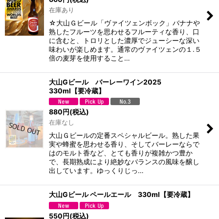
絞り込む
在庫あり
☆大山Ｇビール「ヴァイツェンボック」バナナや
熟したフルーツを思わせるフルーティな香り、口
に含むと、トロリとした濃厚でジューシーな深い
味わいが楽しめます。通常のヴァイツェンの１.５
倍の麦芽を使用すること…
大山Gビール バーレーワイン2025
330ml【要冷蔵】
880
円
(税込)
在庫なし
大山Ｇビールの定番スペシャルビール。熟した果
実や蜂蜜を思わせる香り、そしてバーレーならで
はのモルト香など、とても香りが複雑かつ豊か
で、長期熟成により絶妙なバランスの風味を醸し
出しています。ゆっくりじっ…
大山Gビール ペールエール 330ml【要冷蔵】
550
円
(税込)