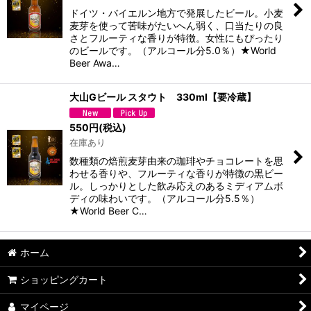
ドイツ・バイエルン地方で発展したビール。小麦
麦芽を使って苦味がたいへん弱く、口当たりの良
さとフルーティな香りが特徴。女性にもぴったり
のビールです。（アルコール分5.0％）★World
Beer Awa…
大山Gビール スタウト 330ml【要冷蔵】
550
円
(税込)
在庫あり
数種類の焙煎麦芽由来の珈琲やチョコレートを思
わせる香りや、フルーティな香りが特徴の黒ビー
ル。しっかりとした飲み応えのあるミディアムボ
ディの味わいです。（アルコール分5.5％）
★World Beer C…
ホーム
ショッピングカート
マイページ