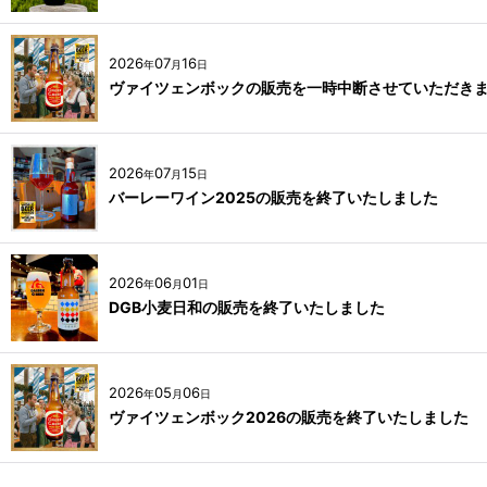
2026
07
16
年
月
日
ヴァイツェンボックの販売を一時中断させていただき
2026
07
15
年
月
日
バーレーワイン2025の販売を終了いたしました
2026
06
01
年
月
日
DGB小麦日和の販売を終了いたしました
2026
05
06
年
月
日
ヴァイツェンボック2026の販売を終了いたしました