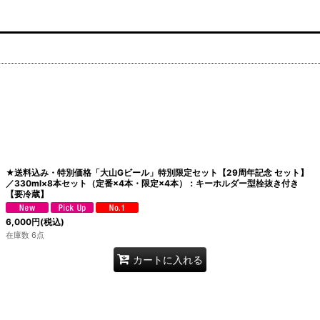
★送料込み・特別価格「大山Gビール」特別限定セット【29周年記念 セット】
／330ml×8本セット（定番×4本・限定×4本）：キーホルダー型栓抜き付き
【要冷蔵】
6,000
円
(税込)
在庫数 6点
カートに入れる