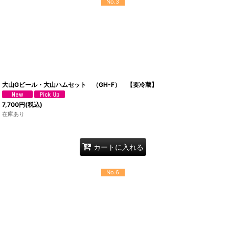
No.3
大山Gビール・大山ハムセット （GH-F） 【要冷蔵】
7,700
円
(税込)
在庫あり
カートに入れる
No.6