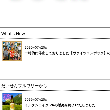
What's New
2026
07
20
年
月
日
一時的に停止しておりました【ヴァイツェンボック】
だいせんブルワリーから
2026
07
25
年
月
日
ミルクシェイクIPAの販売を終了いたしました