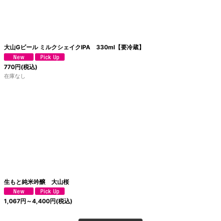
大山Gビール ミルクシェイクIPA 330ml【要冷蔵】
770
円
(税込)
在庫なし
生もと純米吟醸 大山桜
1,067
円
～4,400
円
(税込)