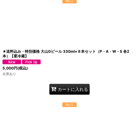
No.2
★送料込み・特別価格 大山Gビール 330ml×８本セット（P・A・W・S 各2
本）【要冷蔵】
5,000
円
(税込)
在庫あり
カートに入れる
No.5