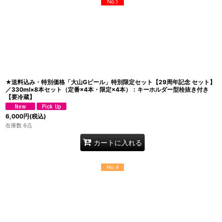
No.1
★送料込み・特別価格「大山Gビール」特別限定セット【29周年記念 セット】
／330ml×8本セット（定番×4本・限定×4本）：キーホルダー型栓抜き付き
【要冷蔵】
6,000
円
(税込)
在庫数 6点
カートに入れる
No.4