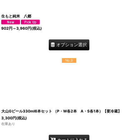
生もと純米 八郷
902
円
～3,960
円
(税込)
オプション選択
No.9
大山Gビール330ml6本セット （P・W各2本 A・S各1本）【要冷蔵】
3,300
円
(税込)
在庫あり
カートに入れる