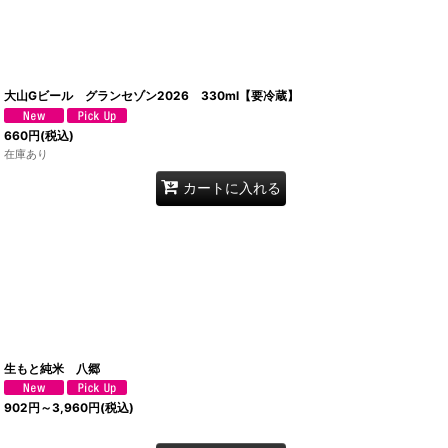
大山Gビール グランセゾン2026 330ml【要冷蔵】
660
円
(税込)
在庫あり
カートに入れる
生もと純米 八郷
902
円
～3,960
円
(税込)