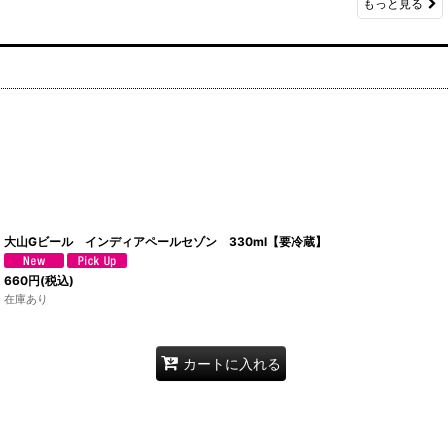
もっと見る
大山Gビール インディアペールセゾン 330ml【要冷蔵】
660
円
(税込)
在庫あり
カートに入れる