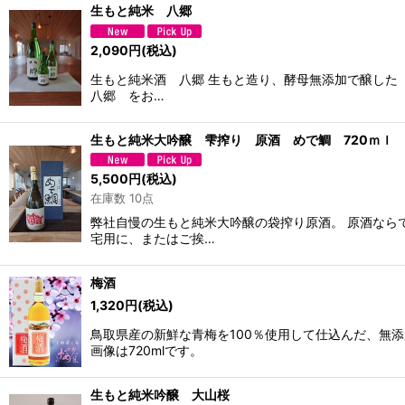
生もと純米 八郷
2,090
円
(税込)
生もと純米酒 八郷 生もと造り、酵母無添加で醸した
八郷 をお…
生もと純米大吟醸 雫搾り 原酒 めで鯛 720ｍｌ
5,500
円
(税込)
在庫数 10点
弊社自慢の生もと純米大吟醸の袋搾り原酒。 原酒なら
宅用に、またはご挨…
梅酒
1,320
円
(税込)
鳥取県産の新鮮な青梅を100％使用して仕込んだ、無
画像は720mlです。
生もと純米吟醸 大山桜