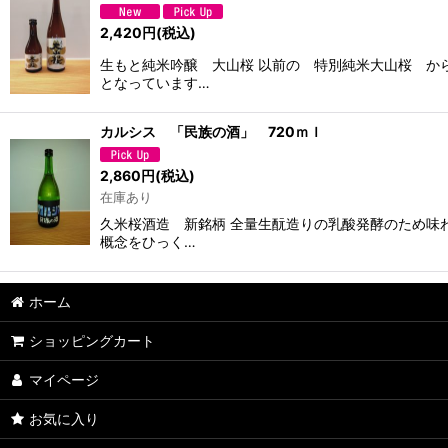
2,420
円
(税込)
生もと純米吟醸 大山桜 以前の 特別純米大山桜 か
となっています…
カルシス 「民族の酒」 720ｍｌ
2,860
円
(税込)
在庫あり
久米桜酒造 新銘柄 全量生酛造りの乳酸発酵のため味わ
概念をひっく…
ホーム
ショッピングカート
マイページ
お気に入り