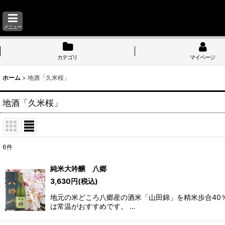
メニュー
カテゴリ
マイページ
ホーム
>
地酒「久米桜」
地酒「久米桜」
6
件
サブカテゴリ
:
純米大吟醸 八郷
3,630
円
(税込)
表示数
:
地元の米どころ八郷産の酒米「山田錦」を精米歩合40
は常温がおすすめです。 …
並び順
: