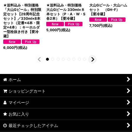
★送料込み・特別価格
★送料込み・特別価格
大山Gビール・大山ハム
「大山Gビール」特別限
大山Gビール 330ml×８
セット （GH-F）
定セット【29周年記念
本セット（P・A・W・S
【要冷蔵】
セット】／330ml×8本
各2本）【要冷蔵】
セット（定番×4本・限
7,700
円
(税込)
定×4本）：キーホルダ
5,000
円
(税込)
ー型栓抜き付き【要冷
蔵】
6,000
円
(税込)
ホーム
ショッピングカート
マイページ
お気に入り
最近チェックしたアイテム