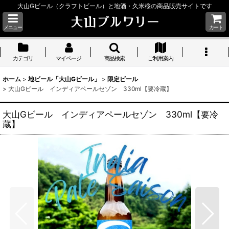
大山Gビール（クラフトビール）と地酒・久米桜の商品販売サイトです
メニュー
カート
カテゴリ
マイページ
商品検索
ご利用案内
ホーム
>
地ビール「大山Gビール」
>
限定ビール
>
大山Gビール インディアペールセゾン 330ml【要冷蔵】
大山Gビール インディアペールセゾン 330ml【要冷
蔵】