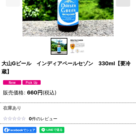
大山Gビール インディアペールセゾン 330ml【要冷
蔵】
販売価格
:
660
円
(税込)
在庫あり
0
件のレビュー
Facebookでシェア