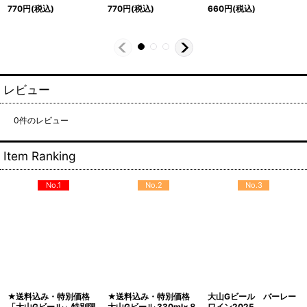
770
円
(税込)
770
円
(税込)
660
円
(税込)
レビュー
0
件のレビュー
Item Ranking
No.1
No.2
No.3
★送料込み・特別価格
★送料込み・特別価格
大山Gビール バーレー
「大山Gビール」特別限
大山Gビール 330ml×８
ワイン2025