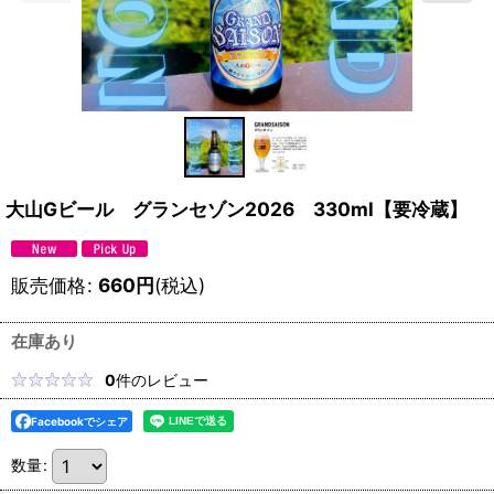
大山Gビール グランセゾン2026 330ml【要冷蔵】
販売価格
:
660
円
(税込)
在庫あり
0
件のレビュー
Facebookでシェア
数量
: