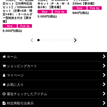
定セット【29周年記念
本セット（P・A・W・S
330ml【要冷蔵】
セット】／330ml×8本
各2本）【要冷蔵】
セット（定番×4本・限
880
円
(税込)
定×4本）：キーホルダ
5,000
円
(税込)
ー型栓抜き付き【要冷
蔵】
6,000
円
(税込)
ホーム
ショッピングカート
マイページ
お気に入り
最近チェックしたアイテム
特定商取引法表示