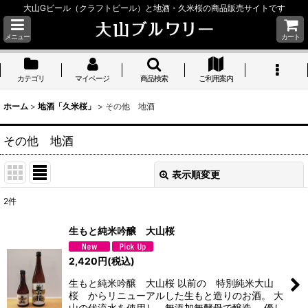
大山Gビール（クラフトビール）と地酒・久米桜の商品販売サイトです
メニュー
カート
カテゴリ
マイページ
商品検索
ご利用案内
ホーム
>
地酒「久米桜」
>
その他 地酒
その他 地酒
表示順変更
閉じる
2
件
表示数
:
生もと純米吟醸 大山桜
並び順
:
2,420
円
(税込)
生もと純米吟醸 大山桜 以前の 特別純米大山
絞り込む
桜 からリニューアルした生もと造りのお酒。 大
山の伏流水を使用し、無添加無酵母で醸造。 優し