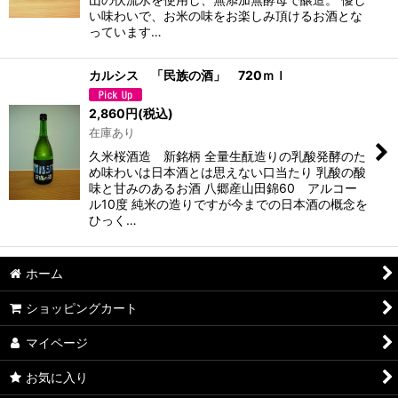
い味わいで、お米の味をお楽しみ頂けるお酒とな
っています…
カルシス 「民族の酒」 720ｍｌ
2,860
円
(税込)
在庫あり
久米桜酒造 新銘柄 全量生酛造りの乳酸発酵のた
め味わいは日本酒とは思えない口当たり 乳酸の酸
味と甘みのあるお酒 八郷産山田錦60 アルコー
ル10度 純米の造りですが今までの日本酒の概念を
ひっく…
ホーム
ショッピングカート
マイページ
お気に入り