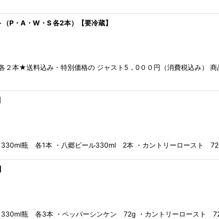
絞り込む
ト（P・A・W・S 各2本）【要冷蔵】
各２本★送料込み・特別価格の ジャスト5，0００円（消費税込み） 
】
ml瓶 各1本 ・八郷ビール330ml 2本 ・カントリーロースト 72
】
0ml瓶 各3本 ・ペッパーシンケン 72g ・カントリーロースト 72