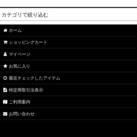
カテゴリで絞り込む
ホーム
ギフトセット (全商品)
ショッピングカート
★送料込み・特別価格おすすめ限定セット
マイページ
大山Gビール＆大山ハムセット
お気に入り
大山Gビールセット
最近チェックしたアイテム
地酒セット
特定商取引法表示
大山Gビール＆地酒セット
ご利用案内
お問い合わせ