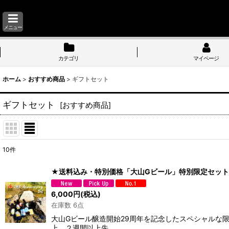
メニュー
カテゴリ
マイページ
ホーム
>
おすすめ商品
>
ギフトセット
ギフトセット
[
おすすめ商品
]
10
件
サブカテゴリ
:
★送料込み・特別価格「大山Gビール」特別限定セット【
表示数
:
6,000
円
(税込)
在庫数 6点
並び順
:
大山Gビール醸造開始29周年を記念したスペシャルな
上、２週間以上先…