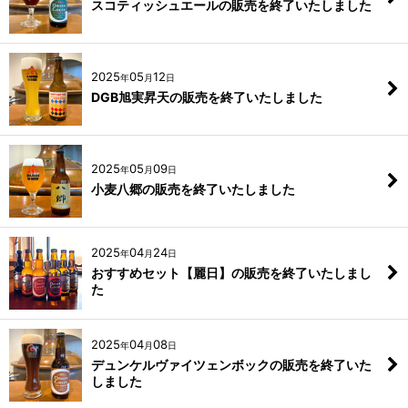
スコティッシュエールの販売を終了いたしました
2025
05
12
年
月
日
DGB旭実昇天の販売を終了いたしました
2025
05
09
年
月
日
小麦八郷の販売を終了いたしました
2025
04
24
年
月
日
おすすめセット【麗日】の販売を終了いたしまし
た
2025
04
08
年
月
日
デュンケルヴァイツェンボックの販売を終了いた
しました