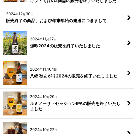
ギフト向けの2商品の販売を終了いたしました
2024
12
30
年
月
日
販売終了の商品、および年末年始の発送につきまして
2024
11
27
年
月
日
強吟2024の販売を終了いたしました
2024
11
04
年
月
日
八郷 秋あがり2024の販売を終了いたしました
2024
10
29
年
月
日
ルミノーサ・セッションIPAの販売を終了いたし
ました
2024
10
22
年
月
日