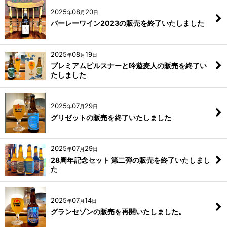
2025
08
20
年
月
日
バーレーワイン2023の販売を終了いたしました
2025
08
19
年
月
日
プレミアムピルスナーと吟遊麦人の販売を終了い
たしました
2025
07
29
年
月
日
グリゼットの販売を終了いたしました
2025
07
29
年
月
日
28周年記念セット 第二弾の販売を終了いたしまし
た
2025
07
14
年
月
日
グランセゾンの販売を再開いたしました。