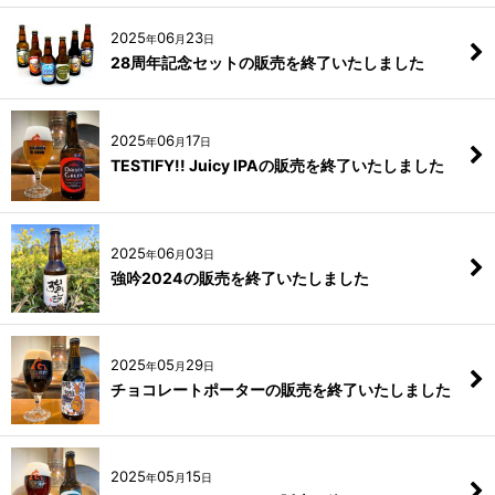
2025
06
23
年
月
日
28周年記念セットの販売を終了いたしました
2025
06
17
年
月
日
TESTIFY!! Juicy IPAの販売を終了いたしました
2025
06
03
年
月
日
強吟2024の販売を終了いたしました
2025
05
29
年
月
日
チョコレートポーターの販売を終了いたしました
2025
05
15
年
月
日