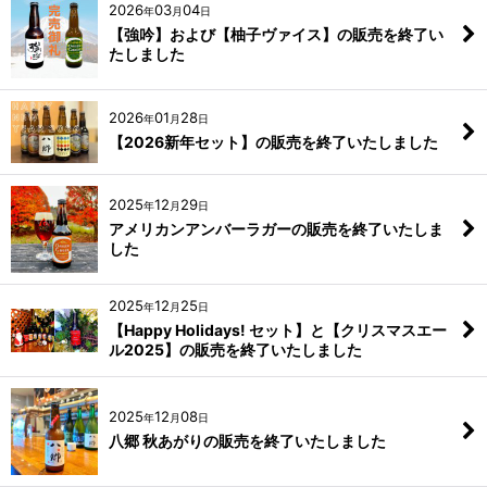
2026
03
04
年
月
日
【強吟】および【柚子ヴァイス】の販売を終了い
たしました
2026
01
28
年
月
日
【2026新年セット】の販売を終了いたしました
2025
12
29
年
月
日
アメリカンアンバーラガーの販売を終了いたしま
した
2025
12
25
年
月
日
【Happy Holidays! セット】と【クリスマスエー
ル2025】の販売を終了いたしました
2025
12
08
年
月
日
八郷 秋あがりの販売を終了いたしました