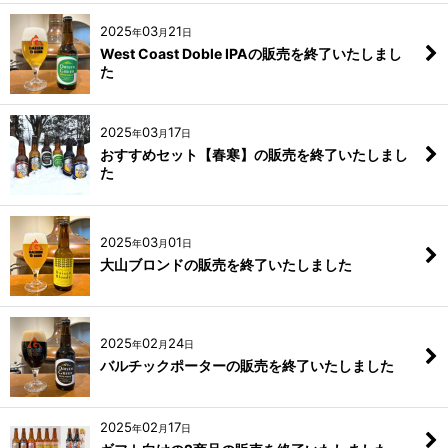
2025
03
21
年
月
日
West Coast Doble IPAの販売を終了いたしまし
た
2025
03
17
年
月
日
おすすめセット【春寒】の販売を終了いたしまし
た
2025
03
01
年
月
日
大山ブロンドの販売を終了いたしました
2025
02
24
年
月
日
バルチックポーターの販売を終了いたしました
2025
02
17
年
月
日