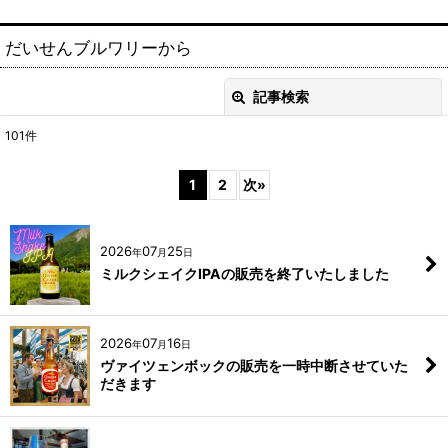
だいせんブルワリーから
記事検索
閉じる
101
件
キーワード
:
1
2
次
»
カテゴリ
:
2026
07
25
年
月
日
絞り込む
ミルクシェイクIPAの販売を終了いたしました
2026
07
16
年
月
日
ヴァイツェンボックの販売を一時中断させていた
だきます