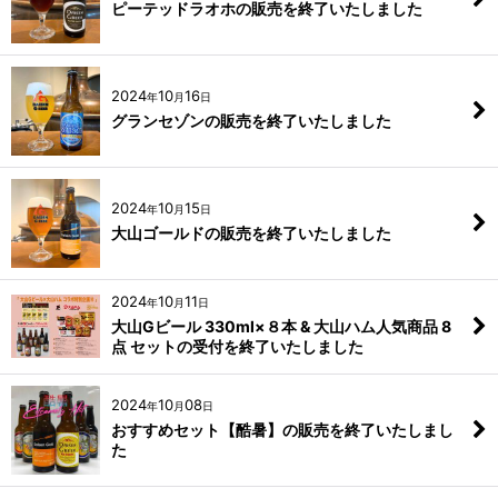
ピーテッドラオホの販売を終了いたしました
2024
10
16
年
月
日
グランセゾンの販売を終了いたしました
2024
10
15
年
月
日
大山ゴールドの販売を終了いたしました
2024
10
11
年
月
日
大山Gビール 330ml×８本 & 大山ハム人気商品 8
点 セットの受付を終了いたしました
2024
10
08
年
月
日
おすすめセット【酷暑】の販売を終了いたしまし
た