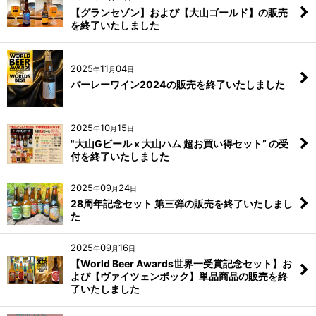
【グランセゾン】および【大山ゴールド】の販売
を終了いたしました
2025
11
04
年
月
日
バーレーワイン2024の販売を終了いたしました
2025
10
15
年
月
日
"大山Gビール x 大山ハム 超お買い得セット” の受
付を終了いたしました
2025
09
24
年
月
日
28周年記念セット 第三弾の販売を終了いたしまし
た
2025
09
16
年
月
日
【World Beer Awards世界一受賞記念セット】お
よび【ヴァイツェンボック】単品商品の販売を終
了いたしました