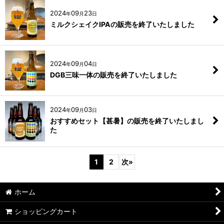
2024
09
23
年
月
日
ミルクシェイクIPAの販売を終了いたしました
2024
09
04
年
月
日
DGB三味一体の販売を終了いたしました
2024
09
03
年
月
日
おすすめセット【甚暑】の販売を終了いたしまし
た
1
2
次
»
ホーム
ショッピングカート