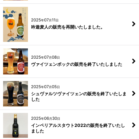
2025
07
11
年
月
日
吟遊麦人の販売を再開いたしました。
2025
07
08
年
月
日
ヴァイツェンボックの販売を終了いたしました
2025
07
05
年
月
日
シュヴァルツヴァイツェンの販売を終了いたしま
した
2025
06
30
年
月
日
インペリアルスタウト2022の販売を終了いたし
ました