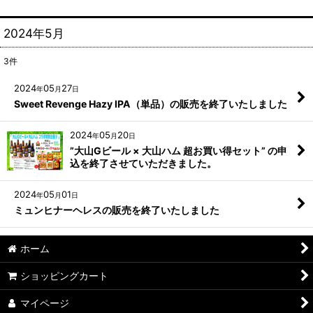
2024年5月
3
件
2024
05
27
年
月
日
Sweet Revenge Hazy IPA（単品）の販売を終了いたしました
2024
05
20
年
月
日
”大山Gビール × 大山ハム 超お買い得セット” の申
込を終了させていただきました。
2024
05
01
年
月
日
ミュンヒナーヘレスの販売を終了いたしました
ホーム
ショッピングカート
マイページ