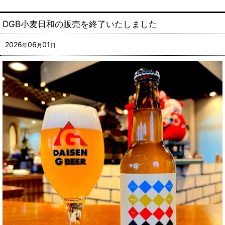
DGB小麦日和の販売を終了いたしました
2026
06
01
年
月
日