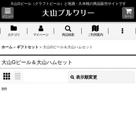
大山Gビール（クラフトビール）と地酒・久米桜の商品販売サイトです
メニュー
カート
カテゴリ
マイページ
商品検索
ご利用案内
ホーム
>
ギフトセット
>
大山Gビール＆大山ハムセット
大山Gビール＆大山ハムセット
表示順変更
閉じる
8
件
表示数
:
並び順
:
絞り込む