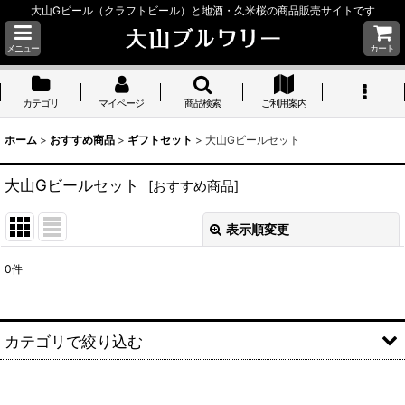
大山Gビール（クラフトビール）と地酒・久米桜の商品販売サイトです
メニュー
カート
カテゴリ
マイページ
商品検索
ご利用案内
ホーム
>
おすすめ商品
>
ギフトセット
>
大山Gビールセット
大山Gビールセット
[
おすすめ商品
]
表示順変更
閉じる
0
件
表示数
:
並び順
:
カテゴリで絞り込む
絞り込む
ギフトセット (全商品)